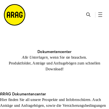
u
S
n
it
p
u
ta
e
ti
c
k
m
n
h
ts
a
h
e
ei
p
al
te
t
Dokumentencenter
Alle Unterlagen,
wenn Sie sie brauchen.
Produktfolder, Anträge und Anfragebögen zum schnellen
Download!
ARAG Dokumentencenter
Hier finden Sie all unsere Prospekte und Infobroschüren. Auch
Anträge und Anfragebögen, sowie die Versicherungsbedingungen