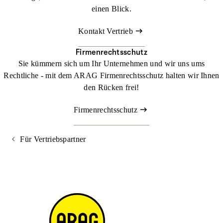
einen Blick.
Antrag Gemeinde-Rechtsschutz Versicherung
Antrag Landwirtschafts-Rechtsschutz-Versicherung
Kontakt Vertrieb
Antrag Tankstellen-Rechtsschutz-Versicherung
Firmenrechtsschutz
Antrag Therapeuten-Rechtsschutz-Versicherung
Sie kümmern sich um Ihr Unternehmen und wir uns ums
Rechtliche - mit dem ARAG Firmenrechtsschutz halten wir Ihnen
Antrag Vereins-Rechtsschutz-Versicherung
den Rücken frei!
Antrag Werkstätten- und Händler-Rechtsschutz-
Versicherung
Firmenrechtsschutz
Antrag Fahrzeug-Rechtsschutz
Für Vertriebspartner