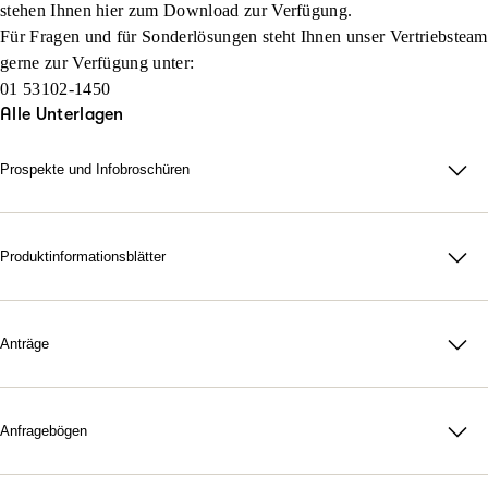
stehen Ihnen hier zum Download zur Verfügung.
Für Fragen und für Sonderlösungen steht Ihnen unser Vertriebsteam
gerne zur Verfügung unter:
01 53102-1450
Alle Unterlagen
Prospekte und Infobroschüren
Privatrechtsschutz
Prospekt ARAG Privatrechtsschutz und Senioren-
Rechtsschutz
Produktinformationsblätter
Prospekt ARAG web@ktiv® Rechtsschutz
Produktinformationsblatt für Private
Prospekt ARAG Unfall-Rechtsschutz
Produktinformationsblatt Fahrzeug
Anträge
Prospekt ARAG Management-Rechtsschutz
Produktinformationsblatt Sonderprodukte
Privatrechtsschutz
Firmenrechtsschutz
Produktinformationsblatt Management-Rechtsschutz
Antrag Privatrechtsschutz-Versicherung
Prospekt ARAG Betriebs-Rechtsschutz
Produktinformationsblatt Liegenschaft
(Familienrechtsschutz)
Anfragebögen
Prospekt ARAG TOP – Strafrechtsschutz
Privatrechtsschutz
Produktinformationsblatt Betrieb
Antrag Senioren-Rechtsschutz-Versicherung (60 plus
Prospekt ARAG Landwirtschaftsrechtsschutz
Rechtsschutz)
Anfragebogen Management-Rechtsschutz