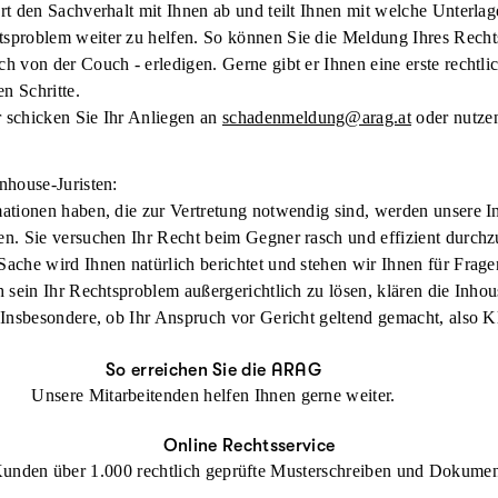
ärt den Sachverhalt mit Ihnen ab und teilt Ihnen mit welche Unterla
tsproblem weiter zu helfen. So können Sie die Meldung Ihres Recht
ch von der Couch - erledigen. Gerne gibt er Ihnen eine erste rechtl
en Schritte.
 schicken Sie Ihr Anliegen an
schadenmeldung@arag.at
oder nutze
nhouse-Juristen:
mationen haben, die zur Vertretung notwendig sind, werden unsere I
en. Sie versuchen Ihr Recht beim Gegner rasch und effizient durchz
Sache wird Ihnen natürlich berichtet und stehen wir Ihnen für Frag
h sein Ihr Rechtsproblem außergerichtlich zu lösen, klären die Inhou
. Insbesondere, ob Ihr Anspruch vor Gericht geltend gemacht, also 
So erreichen Sie die ARAG
Unsere Mitarbeitenden helfen Ihnen gerne weiter.
Online Rechtsservice
nden über 1.000 rechtlich geprüfte Musterschreiben und Dokum