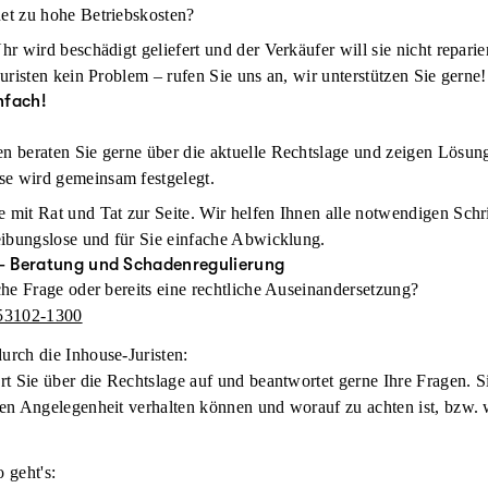
net zu hohe Betriebskosten?
Uhr wird beschädigt geliefert und der Verkäufer will sie nicht repari
risten kein Problem – rufen Sie uns an, wir unterstützen Sie gerne!
nfach!
en beraten Sie gerne über die aktuelle Rechtslage und zeigen Lösun
se wird gemeinsam festgelegt.
 mit Rat und Tat zur Seite. Wir helfen Ihnen alle notwendigen Schri
reibungslose und für Sie einfache Abwicklung.
B – Beratung und Schadenregulierung
che Frage oder bereits eine rechtliche Auseinandersetzung?
53102-1300
urch die Inhouse-Juristen:
ärt Sie über die Rechtslage auf und beantwortet gerne Ihre Fragen. S
ten Angelegenheit verhalten können und worauf zu achten ist, bzw. w
 geht's: