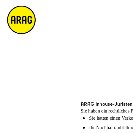
u
S
n
it
p
u
ta
e
ti
c
k
m
n
h
ts
a
h
e
ei
p
al
te
t
ARAG Inhouse-Juristen
Sie haben ein rechtliches
Sie hatten einen Verke
Ihr Nachbar raubt Ihn