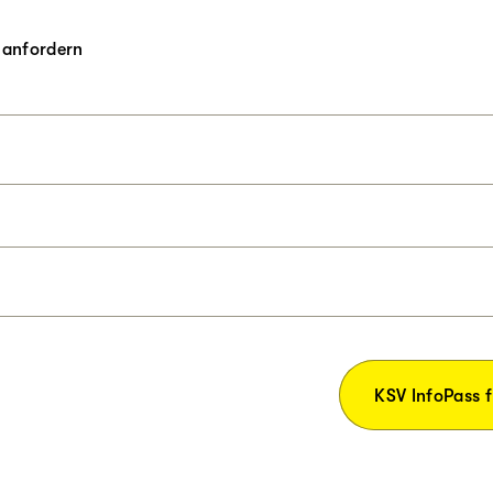
 anfordern
KSV InfoPass f